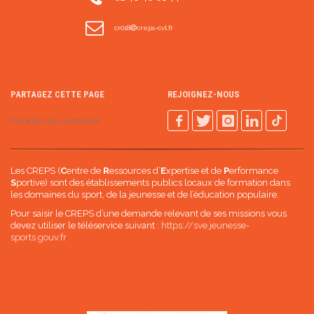
cr018
creps-cvl.fr
PARTAGEZ CETTE PAGE
REJOIGNEZ-NOUS
Cookies non autorisés
Les CREPS (
C
entre de
R
essources d’
E
xpertise et de
P
erformance
S
portive) sont des établissements publics locaux de formation dans
les domaines du sport, de la jeunesse et de l’éducation populaire.
Pour saisir le CREPS d’une demande relevant de ses missions vous
devez utiliser le téléservice suivant :
https://sve.jeunesse-
sports.gouv.fr