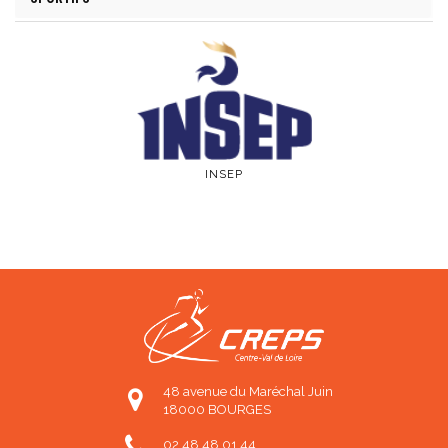
INSEP
48 avenue du Maréchal Juin
18000 BOURGES
02 48 48 01 44