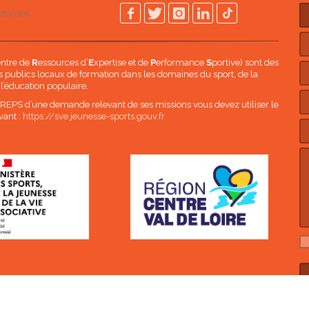
torisés
entre de
R
essources d’
E
xpertise et de
P
erformance
S
portive) sont des
 publics locaux de formation dans les domaines du sport, de la
 l’éducation populaire.
 CREPS d’une demande relevant de ses missions vous devez utiliser le
vant :
https://sve.jeunesse-sports.gouv.fr