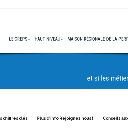
LE CREPS
HAUT NIVEAU
MAISON RÉGIONALE DE LA PE
Formati
et si les métie
s chiffres clés
Plus d’info Rejoignez nous !
Conseils au