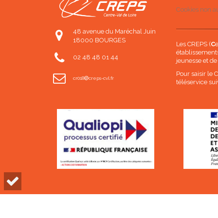
Cookies non au
48 avenue du Maréchal Juin
18000 BOURGES
Les CREPS (
C
établissements
02 48 48 01 44
jeunesse et de
Pour saisir le
cr018
creps-cvl.fr
téléservice sui