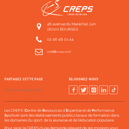
48 avenue du Maréchal Juin
18000 BOURGES
02 48 48 01 44
cr018
creps-cvl.fr
PARTAGEZ CETTE PAGE
REJOIGNEZ-NOUS
Cookies non autorisés
Les CREPS (
C
entre de
R
essources d’
E
xpertise et de
P
erformance
S
portive) sont des établissements publics locaux de formation dans
les domaines du sport, de la jeunesse et de l’éducation populaire.
Pour saisir le CREPS d’une demande relevant de ses missions vous