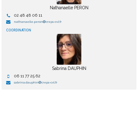
Nathanaelle PERON
02 48 48 06 11
nathanaelle.peron
creps-cvl.fr
COORDINATION
Sabrina DAUPHIN
06 11 77 25 62
sabrina.dauphin
creps-cvl.fr